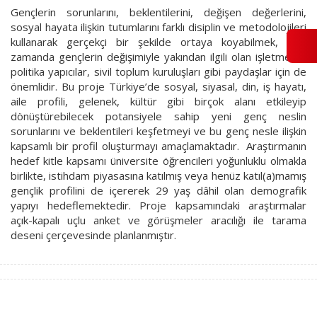
Gençlerin sorunlarını, beklentilerini, değişen değerlerini,
sosyal hayata ilişkin tutumlarını farklı disiplin ve metodolojileri
kullanarak gerçekçi bir şekilde ortaya koyabilmek, aynı
zamanda gençlerin değişimiyle yakından ilgili olan işletmeler,
politika yapıcılar, sivil toplum kuruluşları gibi paydaşlar için de
önemlidir. Bu proje Türkiye’de sosyal, siyasal, din, iş hayatı,
aile profili, gelenek, kültür gibi birçok alanı etkileyip
dönüştürebilecek potansiyele sahip yeni genç neslin
sorunlarını ve beklentileri keşfetmeyi ve bu genç nesle ilişkin
kapsamlı bir profil oluşturmayı amaçlamaktadır. Araştırmanın
hedef kitle kapsamı üniversite öğrencileri yoğunluklu olmakla
birlikte, istihdam piyasasına katılmış veya henüz katıl(a)mamış
gençlik profilini de içererek 29 yaş dâhil olan demografik
yapıyı hedeflemektedir. Proje kapsamındaki araştırmalar
açık-kapalı uçlu anket ve görüşmeler aracılığı ile tarama
deseni çerçevesinde planlanmıştır.