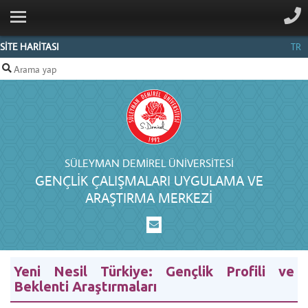
ANA SAYFA
KURUMSAL
SİTE HARİTASI
TR
ARAŞTIRMALARIMIZ
PROJELERIMIZ
ETKINLIKLERIMIZ
İLETIŞIM
SÜLEYMAN DEMIREL ÜNIVERSITESI
GENÇLIK ÇALIŞMALARI UYGULAMA VE
ARAŞTIRMA MERKEZI
Yeni Nesil Türkiye: Gençlik Profili ve
Beklenti Araştırmaları