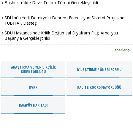
Başhekimlikte Devir Teslim Töreni Gerçekleştirildi
SDÜ'nün Yerli Demiryolu Deprem Erken Uyarı Sistemi Projesine
TÜBİTAK Desteği
SDÜ Hastanesinde Kritik Doğumsal Diyafram Fıtığı Ameliyatı
Başarıyla Gerçekleştirildi
Haberler
ARAŞTIRMA VE YENILIKÇILIK
İYILEŞTIRME / ÖNERI FORMU
DIREKTÖRLÜĞÜ
KVKK
KALITE KOORDINATÖRLÜĞÜ
KAMPÜS HARITASI