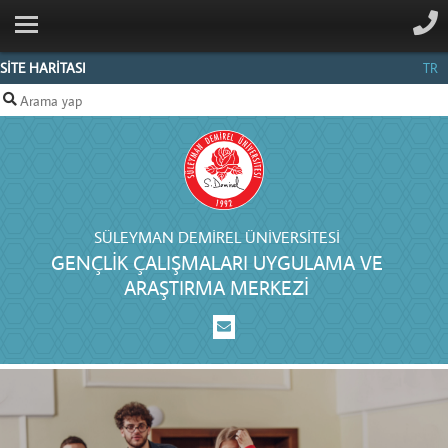
ANA SAYFA
KURUMSAL
SİTE HARİTASI
TR
ARAŞTIRMALARIMIZ
PROJELERIMIZ
ETKINLIKLERIMIZ
İLETIŞIM
SÜLEYMAN DEMIREL ÜNIVERSITESI
GENÇLIK ÇALIŞMALARI UYGULAMA VE
ARAŞTIRMA MERKEZI