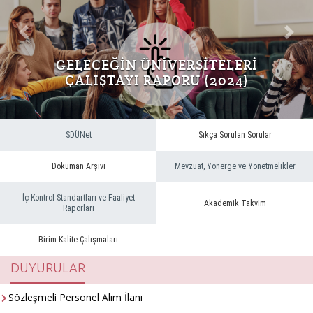
Önceki
Sonra
GELECEĞİN ÜNİVERSİTELERİ
ÇALIŞTAYI RAPORU (2024)
SDÜNet
Sıkça Sorulan Sorular
Doküman Arşivi
Mevzuat, Yönerge ve Yönetmelikler
İç Kontrol Standartları ve Faaliyet
Akademik Takvim
Raporları
Birim Kalite Çalışmaları
DUYURULAR
Sözleşmeli Personel Alım İlanı